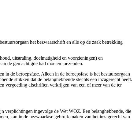
estuursorgaan het bezwaarschrift en alle op de zaak betrekking
ud, uitstraling, doelmatigheid en voorzieningen) en
e aan de gemachtigde had moeten toezenden.
 in de beroepsfase. Alleen in de beroepsfase is het bestuursorgaan
ebbende stukken dat de belanghebbende slechts een inzagerecht heeft.
n vergoeding afschriften verkrijgen van een of meer van de ter
 zijn verplichtingen ingevolge de Wet WOZ. Een belanghebbende, die
komen, kan in de bezwaarfase gebruik maken van het inzagerecht van