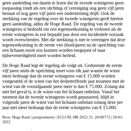
geen aanleiding om daarin te lezen dat de tweede winstgrens geen
toepassing vindt als een stichting of vereniging nog geen vijf jaren
bestaat of nog geen vijf jaren een onderneming drijft. Ook de
strekking van de regeling over de tweede winstgrens geeft hiertoe
geen aanleiding, aldus de Hoge Raad. De regeling van de tweede
winstgrens is bedoeld om een tegemoetkoming te verlenen als de
eerste winstgrens in een bepaald jaar door een incidentele oorzaak
wordt overschreden. Met die strekking is niet te verenigen dat deze
tegemoetkoming in de eerste vier (boek)jaren na de oprichting van
een lichaam nooit zou kunnen worden toegepast of naar
tijdsevenredigheid moet worden herleid.
De Hoge Raad legt de regeling als volgt uit. Gedurende de eerste
vijf jaren sinds de oprichting moet voor elk jaar waarin de winst
meer bedraagt dan de eerste winstgrens van € 15.000 worden
vastgesteld of de winst van het desbetreffende jaar tezamen met de
winst van de voorafgaande jaren meer is dan € 75.000. Zolang dat
niet het geval is, is de winst van het lichaam onbelast. Vanaf het
moment dat de tweede winstgrens wordt gepasseerd, blijft in
volgende jaren de winst van het lichaam onbelast zolang deze per
jaar niet meer bedraagt dan de eerste winstgrens van € 15.000.
Bron: Hoge Raad | jurisprudentie | ECLI:NL:HR:2022:51, 20/00772 | 20-01-
2022