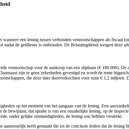
kheid
ver wanneer een lening tussen verbonden vennootschappen als fiscaal (
st nadat de geldlener is ontbonden. De Belastingdienst weigert deze aft
eerde vennootschap voor de aankoop van een slipbaan (€ 180.000). De 
 Daarnaast zijn er geen zekerheden gevestigd en wordt de rente bijgesch
nootschappen, die deze later doorverkochten voor ruim € 1,2 miljoen. D
igheden op het moment van het aangaan van de lening. Een aanvankelijk
 de bewijslast, dat sprake is van een onzakelijke lening, op de inspec
de, onder gelijke omstandigheden, de lening zou hebben verstrekt.
n aannemelijk heeft gemaakt die tot de conclusie leiden dat de lening b