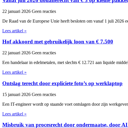
Vanaf juli 2026 douanerecht van € 3 op kleine pakket
22 januari 2026
Geen reacties
De Raad van de Europese Unie heeft besloten om vanaf 1 juli 2026 ee
Lees artikel »
Hof akkoord met gebruikelijk loon van € 7.500
22 januari 2026
Geen reacties
Een handelaar in edelmetalen, met slechts € 12.721 aan liquide midde
Lees artikel »
Ontslag terecht door expliciete foto’s op werklaptop
15 januari 2026
Geen reacties
Een IT-engineer wordt op staande voet ontslagen door zijn werkgever,
Lees artikel »
Misbruik van procesrecht door ondermaatse, door AI