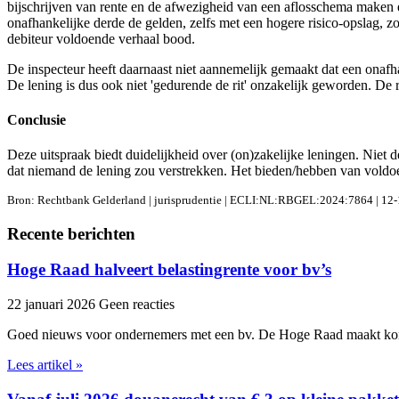
bijschrijven van rente en de afwezigheid van een aflosschema maken een
onafhankelijke derde de gelden, zelfs met een hogere risico-opslag, z
debiteur voldoende verhaal bood.
De inspecteur heeft daarnaast niet aannemelijk gemaakt dat een onaf
De lening is dus ook niet 'gedurende de rit' onzakelijk geworden. De 
Conclusie
Deze uitspraak biedt duidelijkheid over (on)zakelijke leningen. Niet d
dat niemand de lening zou verstrekken. Het bieden/hebben van voldoend
Bron: Rechtbank Gelderland | jurisprudentie | ECLI:NL:RBGEL:2024:7864 | 12
Recente berichten
Hoge Raad halveert belastingrente voor bv’s
22 januari 2026
Geen reacties
Goed nieuws voor ondernemers met een bv. De Hoge Raad maakt kor
Lees artikel »