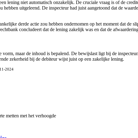
 lening niet automatisch onzakelijk. De cruciale vraag is of de credite
ou hebben uitgeleend. De inspecteur had juist aangetoond dat de waarde
hankelijke derde actie zou hebben ondernomen op het moment dat de sl
rechtbank concludeert dat de lening zakelijk was en dat de afwaardering
e vorm, maar de inhoud is bepalend. De bewijslast ligt bij de inspecteu
e zekerheid bij de debiteur wijst juist op een zakelijke lening.
-11-2024
te metten met het verhoogde