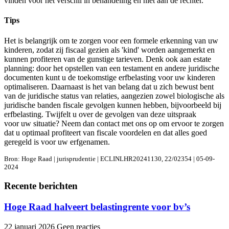
vinden voor het verschil in behandeling en niet aan de rechter.
Tips
Het is belangrijk om te zorgen voor een formele erkenning van uw
kinderen, zodat zij fiscaal gezien als 'kind' worden aangemerkt en
kunnen profiteren van de gunstige tarieven. Denk ook aan estate
planning: door het opstellen van een testament en andere juridische
documenten kunt u de toekomstige erfbelasting voor uw kinderen
optimaliseren. Daarnaast is het van belang dat u zich bewust bent
van de juridische status van relaties, aangezien zowel biologische als
juridische banden fiscale gevolgen kunnen hebben, bijvoorbeeld bij
erfbelasting. Twijfelt u over de gevolgen van deze uitspraak
voor uw situatie? Neem dan contact met ons op om ervoor te zorgen
dat u optimaal profiteert van fiscale voordelen en dat alles goed
geregeld is voor uw erfgenamen.
Bron: Hoge Raad | jurisprudentie | ECLINLHR20241130, 22/02354 | 05-09-
2024
Recente berichten
Hoge Raad halveert belastingrente voor bv’s
22 januari 2026
Geen reacties