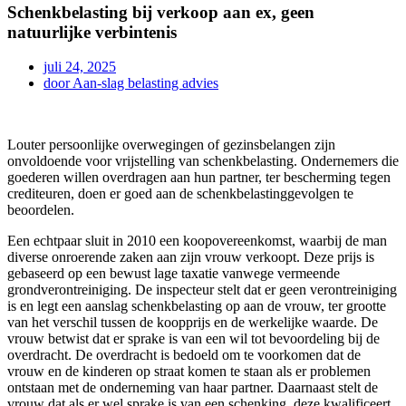
Schenkbelasting bij verkoop aan ex, geen
natuurlijke verbintenis
juli 24, 2025
door
Aan-slag belasting advies
Louter persoonlijke overwegingen of gezinsbelangen zijn
onvoldoende voor vrijstelling van schenkbelasting. Ondernemers die
goederen willen overdragen aan hun partner, ter bescherming tegen
crediteuren, doen er goed aan de schenkbelastinggevolgen te
beoordelen.
Een echtpaar sluit in 2010 een koopovereenkomst, waarbij de man
diverse onroerende zaken aan zijn vrouw verkoopt. Deze prijs is
gebaseerd op een bewust lage taxatie vanwege vermeende
grondverontreiniging. De inspecteur stelt dat er geen verontreiniging
is en legt een aanslag schenkbelasting op aan de vrouw, ter grootte
van het verschil tussen de koopprijs en de werkelijke waarde. De
vrouw betwist dat er sprake is van een wil tot bevoordeling bij de
overdracht. De overdracht is bedoeld om te voorkomen dat de
vrouw en de kinderen op straat komen te staan als er problemen
ontstaan met de onderneming van haar partner. Daarnaast stelt de
vrouw dat als er wel sprake is van een schenking, deze kwalificeert