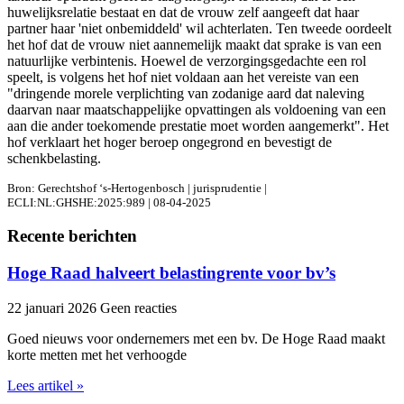
huwelijksrelatie bestaat en dat de vrouw zelf aangeeft dat haar
partner haar 'niet onbemiddeld' wil achterlaten. Ten tweede oordeelt
het hof dat de vrouw niet aannemelijk maakt dat sprake is van een
natuurlijke verbintenis. Hoewel de verzorgingsgedachte een rol
speelt, is volgens het hof niet voldaan aan het vereiste van een
"dringende morele verplichting van zodanige aard dat naleving
daarvan naar maatschappelijke opvattingen als voldoening van een
aan die ander toekomende prestatie moet worden aangemerkt". Het
hof verklaart het hoger beroep ongegrond en bevestigt de
schenkbelasting.
Bron: Gerechtshof ‘s-Hertogenbosch | jurisprudentie |
ECLI:NL:GHSHE:2025:989 | 08-04-2025
Recente berichten
Hoge Raad halveert belastingrente voor bv’s
22 januari 2026
Geen reacties
Goed nieuws voor ondernemers met een bv. De Hoge Raad maakt
korte metten met het verhoogde
Lees artikel »