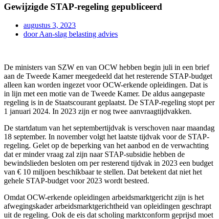
Gewijzigde STAP-regeling gepubliceerd
augustus 3, 2023
door
Aan-slag belasting advies
De ministers van SZW en van OCW hebben begin juli in een brief
aan de Tweede Kamer meegedeeld dat het resterende STAP-budget
alleen kan worden ingezet voor OCW-erkende opleidingen. Dat is
in lijn met een motie van de Tweede Kamer. De aldus aangepaste
regeling is in de Staatscourant geplaatst. De STAP-regeling stopt per
1 januari 2024. In 2023 zijn er nog twee aanvraagtijdvakken.
De startdatum van het septembertijdvak is verschoven naar maandag
18 september. In november volgt het laatste tijdvak voor de STAP-
regeling. Gelet op de beperking van het aanbod en de verwachting
dat er minder vraag zal zijn naar STAP-subsidie hebben de
bewindslieden besloten om per resterend tijdvak in 2023 een budget
van € 10 miljoen beschikbaar te stellen. Dat betekent dat niet het
gehele STAP-budget voor 2023 wordt besteed.
Omdat OCW-erkende opleidingen arbeidsmarktgericht zijn is het
afwegingskader arbeidsmarktgerichtheid van opleidingen geschrapt
uit de regeling. Ook de eis dat scholing marktconform geprijsd moet