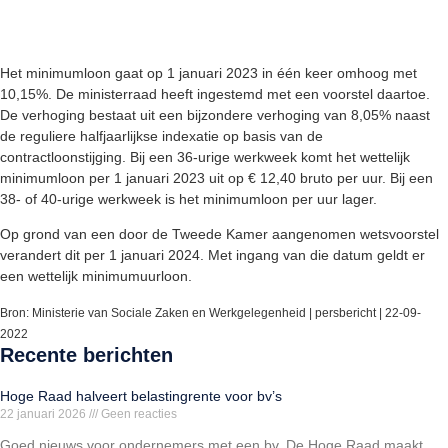
Het minimumloon gaat op 1 januari 2023 in één keer omhoog met
10,15%. De ministerraad heeft ingestemd met een voorstel daartoe.
De verhoging bestaat uit een bijzondere verhoging van 8,05% naast
de reguliere halfjaarlijkse indexatie op basis van de
contractloonstijging. Bij een 36-urige werkweek komt het wettelijk
minimumloon per 1 januari 2023 uit op € 12,40 bruto per uur. Bij een
38- of 40-urige werkweek is het minimumloon per uur lager.
Op grond van een door de Tweede Kamer aangenomen wetsvoorstel
verandert dit per 1 januari 2024. Met ingang van die datum geldt er
een wettelijk minimumuurloon.
Bron: Ministerie van Sociale Zaken en Werkgelegenheid | persbericht | 22-09-
2022
Recente berichten
Hoge Raad halveert belastingrente voor bv’s
22 januari 2026
Geen reacties
Goed nieuws voor ondernemers met een bv. De Hoge Raad maakt