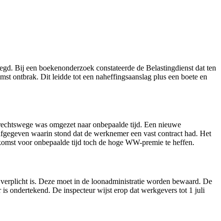
gd. Bij een boekenonderzoek constateerde de Belastingdienst dat ten
t ontbrak. Dit leidde tot een naheffingsaanslag plus een boete en
n rechtswege was omgezet naar onbepaalde tijd. Een nieuwe
g afgegeven waarin stond dat de werknemer een vast contract had. Het
nkomst voor onbepaalde tijd toch de hoge WW-premie te heffen.
 verplicht is. Deze moet in de loonadministratie worden bewaard. De
s ondertekend. De inspecteur wijst erop dat werkgevers tot 1 juli