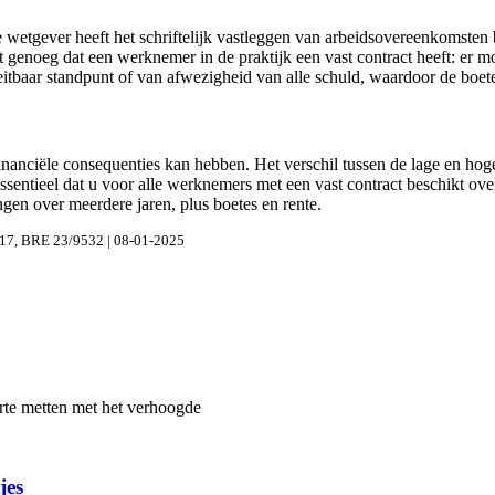
 De wetgever heeft het schriftelijk vastleggen van arbeidsovereenkoms
 genoeg dat een werknemer in de praktijk een vast contract heeft: er moe
itbaar standpunt of van afwezigheid van alle schuld, waardoor de boete i
financiële consequenties kan hebben. Het verschil tussen de lage en 
essentieel dat u voor alle werknemers met een vast contract beschikt ove
ngen over meerdere jaren, plus boetes en rente.
17, BRE 23/9532 | 08-01-2025
te metten met het verhoogde
jes