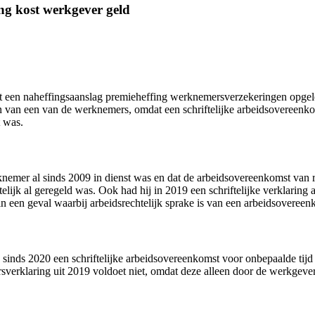
ging kost werkgever geld
t een naheffingsaanslag premieheffing werknemersverzekeringen opgele
an een van de werknemers, omdat een schriftelijke arbeidsovereenkoms
t was.
rknemer al sinds 2009 in dienst was en dat de arbeidsovereenkomst va
elijk al geregeld was. Ook had hij in 2019 een schriftelijke verklarin
n een geval waarbij arbeidsrechtelijk sprake is van een arbeidsoveree
 sinds 2020 een schriftelijke arbeidsovereenkomst voor onbepaalde tijd
verklaring uit 2019 voldoet niet, omdat deze alleen door de werkgever i