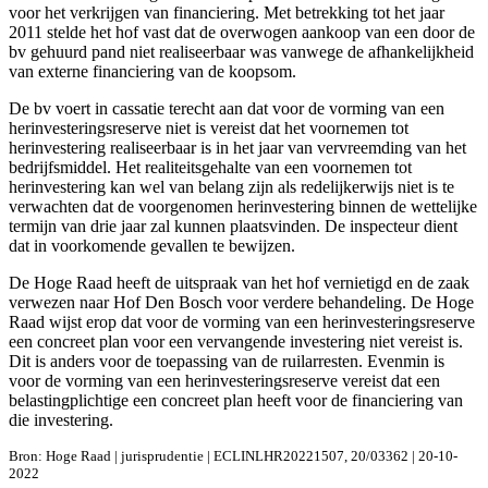
voor het verkrijgen van financiering. Met betrekking tot het jaar
2011 stelde het hof vast dat de overwogen aankoop van een door de
bv gehuurd pand niet realiseerbaar was vanwege de afhankelijkheid
van externe financiering van de koopsom.
De bv voert in cassatie terecht aan dat voor de vorming van een
herinvesteringsreserve niet is vereist dat het voornemen tot
herinvestering realiseerbaar is in het jaar van vervreemding van het
bedrijfsmiddel. Het realiteitsgehalte van een voornemen tot
herinvestering kan wel van belang zijn als redelijkerwijs niet is te
verwachten dat de voorgenomen herinvestering binnen de wettelijke
termijn van drie jaar zal kunnen plaatsvinden. De inspecteur dient
dat in voorkomende gevallen te bewijzen.
De Hoge Raad heeft de uitspraak van het hof vernietigd en de zaak
verwezen naar Hof Den Bosch voor verdere behandeling. De Hoge
Raad wijst erop dat voor de vorming van een herinvesteringsreserve
een concreet plan voor een vervangende investering niet vereist is.
Dit is anders voor de toepassing van de ruilarresten. Evenmin is
voor de vorming van een herinvesteringsreserve vereist dat een
belastingplichtige een concreet plan heeft voor de financiering van
die investering.
Bron: Hoge Raad | jurisprudentie | ECLINLHR20221507, 20/03362 | 20-10-
2022