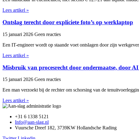
Lees artikel »
Ontslag terecht door expliciete foto’s op werklaptop
15 januari 2026
Geen reacties
Een IT-engineer wordt op staande voet ontslagen door zijn werkgever,
Lees artikel »
Misbruik van procesrecht door ondermaatse, door AI
15 januari 2026
Geen reacties
Een man verzoekt bij de rechter om schorsing van de tenuitvoerleggi
Lees artikel »
+31 6 1338 5121
Info@aan-slag.nl
Vuursche Dreef 182, 3739KW Hollandsche Rading
Twitter
Linkedin