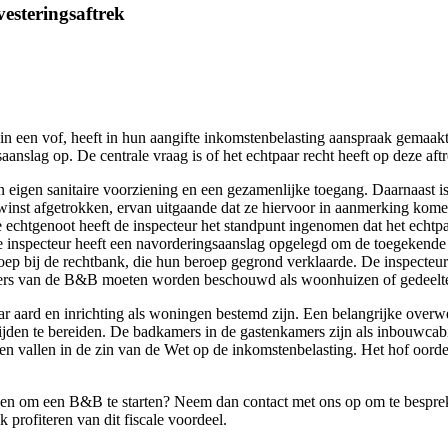
esteringsaftrek
in een vof, heeft in hun aangifte inkomstenbelasting aanspraak gemaakt
aanslag op. De centrale vraag is of het echtpaar recht heeft op deze aft
 eigen sanitaire voorziening en een gezamenlijke toegang. Daarnaast is
 winst afgetrokken, ervan uitgaande dat ze hiervoor in aanmerking kome
e echtgenoot heeft de inspecteur het standpunt ingenomen dat het echtp
e inspecteur heeft een navorderingsaanslag opgelegd om de toegekende
oep bij de rechtbank, die hun beroep gegrond verklaarde. De inspecteur
mers van de B&B moeten worden beschouwd als woonhuizen of gedeelte
aar aard en inrichting als woningen bestemd zijn. Een belangrijke over
ltijden te bereiden. De badkamers in de gastenkamers zijn als inbouwc
n vallen in de zin van de Wet op de inkomstenbelasting. Het hof oordeel
 om een B&B te starten? Neem dan contact met ons op om te bespreke
 profiteren van dit fiscale voordeel.