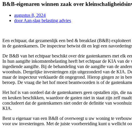
B&B-eigenaren winnen zaak over kleinschaligheidsinv
augustus 8, 2024
door
Aan-slag belasting advies
Een echtpaar, dat gezamenlijk een bed & breakfast (B&B) exploiteert 
in de gastenkamers. De inspecteur betwist dit en legt een navorderings
De B&B van het echtpaar beschikt over drie gastenkamers met elk een
In hun aangifte inkomstenbelasting heeft het echtpaar de KIA van de
ingediende aangifte. Bij de behandeling van de aangifte van de ander
woonhuis. Dergelijke investeringen zijn uitgezonderd van de KIA. D
maar de inspecteur verklaarde dit ongegrond. Hierop gingen ze in ber
beroep. De vraag die het hof moest beantwoorden is of de gastenka
Het hof is van oordeel dat de gastenkamers geen opstallen zijn, die n
en keuken beschikken, waardoor de gasten niet in staat zijn zelf maa
concludeert dat de gastenkamers niet onder de definitie van woonhuize
KIA.
Bent u eigenaar van een B&B of overweegt u uw woning te verbouwen
voor uw investeringen. Met de juiste voorbereiding kunt u wellicht ook