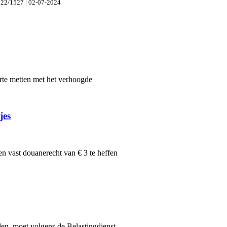
 22/1527 | 02-07-2024
te metten met het verhoogde
jes
n vast douanerecht van € 3 te heffen
len, moet volgens de Belastingdienst