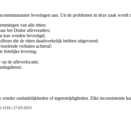
tracommunautaire leveringen aan. Uit de problemen in deze zaak wordt d
temmingen van alle ritten;
ar het Duitse afleveradres;
ten kan worden bevestigd;
ffeurs die de ritten daadwerkelijk hebben uitgevoerd;
isselende verhalen achteraf;
 feitelijke levering;
op de afleverlocatie;
stingdienst;
 zonder onduidelijkheden of tegenstrijdigheden. Elke inconsistentie kan
5:3318 | 27-05-2025