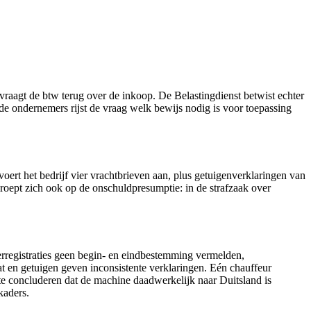
vraagt de btw terug over de inkoop. De Belastingdienst betwist echter
de ondernemers rijst de vraag welk bewijs nodig is voor toepassing
voert het bedrijf vier vrachtbrieven aan, plus getuigenverklaringen van
eroept zich ook op de onschuldpresumptie: in de strafzaak over
eterregistraties geen begin- en eindbestemming vermelden,
aat en getuigen geven inconsistente verklaringen. Eén chauffeur
 te concluderen dat de machine daadwerkelijk naar Duitsland is
kaders.