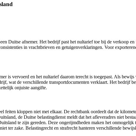
tsland
 Duitse afnemer. Het bedrijf past het nultarief toe bij de verkoop en 
nsistenties in vrachtbrieven en getuigenverklaringen. Voor exporteren
r is vervoerd en het nultarief daarom terecht is toegepast. Als bewijs 
ijf, wat de verschillende transportdocumenten verklaart. Het bedrijf b
ttelijk onjuiste aangifte.
 veel feiten kloppen niet met elkaar. De rechtbank oordeelt dat de kilom
itsland, de Duitse belastingdienst meldt dat het afleveradres niet best
ar Duitsland te zijn gereden. Deze ongerijmdheden maken het onmogelijk
t niet ter zake. Belastingrecht en strafrecht hanteren verschillende bewijs