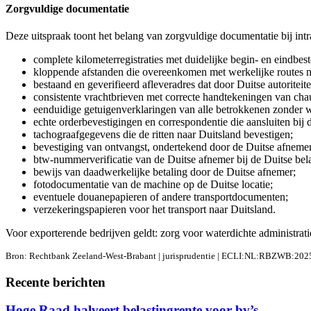
Zorgvuldige documentatie
Deze uitspraak toont het belang van zorgvuldige documentatie bij in
complete kilometerregistraties met duidelijke begin- en eindbes
kloppende afstanden die overeenkomen met werkelijke routes na
bestaand en geverifieerd afleveradres dat door Duitse autoritei
consistente vrachtbrieven met correcte handtekeningen van chau
eenduidige getuigenverklaringen van alle betrokkenen zonder w
echte orderbevestigingen en correspondentie die aansluiten bij de
tachograafgegevens die de ritten naar Duitsland bevestigen;
bevestiging van ontvangst, ondertekend door de Duitse afnemer 
btw-nummerverificatie van de Duitse afnemer bij de Duitse bela
bewijs van daadwerkelijke betaling door de Duitse afnemer;
fotodocumentatie van de machine op de Duitse locatie;
eventuele douanepapieren of andere transportdocumenten;
verzekeringspapieren voor het transport naar Duitsland.
Voor exporterende bedrijven geldt: zorg voor waterdichte administratie
Bron: Rechtbank Zeeland-West-Brabant | jurisprudentie | ECLI:NL:RBZWB:202
Recente berichten
Hoge Raad halveert belastingrente voor bv’s