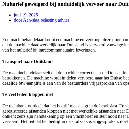
Nultarief geweigerd bij onduidelijk vervoer naar Dui
juni 19, 2025
door
Aan-slag belasting advies
Een machinehandelaar koopt een machine en verkoopt deze door aan een
dat de machine daadwerkelijk naar Duitsland is vervoerd vanwege inco
van het nultarief bij intracommunautaire leveringen.
Transport naar Duitsland
De machinehandelaar stelt dat de machine correct naar de Duitse afneme
betrokkenen. De machine wordt in delen vervoerd naar het Duitse bedr
dezelfde btw-aangifte is een van de bestuurders vrijgesproken van opze
Te veel feiten kloppen niet
De rechtbank oordeelt dat het bedrijf niet slaagt in de bewijslast. Te
geregistreerde afstanden kloppen niet met werkelijke afstanden naar Du
ontkent zelfs zijn handtekening op een vrachtbrief en stelt nooit na
vervoerd. Het feit dat het bedrijf in de strafzaak is vrijgesproken, doe