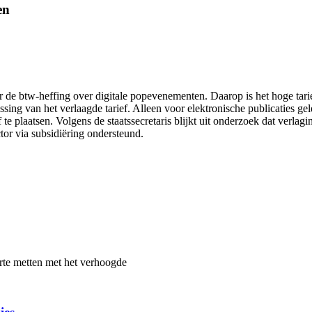
en
de btw-heffing over digitale popevenementen. Daarop is het hoge tarief
assing van het verlaagde tarief. Alleen voor elektronische publicaties g
e plaatsen. Volgens de staatssecretaris blijkt uit onderzoek dat verlagi
tor via subsidiëring ondersteund.
te metten met het verhoogde