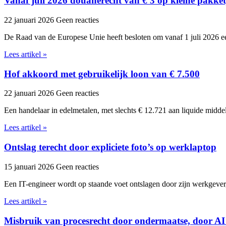
Vanaf juli 2026 douanerecht van € 3 op kleine pakket
22 januari 2026
Geen reacties
De Raad van de Europese Unie heeft besloten om vanaf 1 juli 2026 ee
Lees artikel »
Hof akkoord met gebruikelijk loon van € 7.500
22 januari 2026
Geen reacties
Een handelaar in edelmetalen, met slechts € 12.721 aan liquide midde
Lees artikel »
Ontslag terecht door expliciete foto’s op werklaptop
15 januari 2026
Geen reacties
Een IT-engineer wordt op staande voet ontslagen door zijn werkgever,
Lees artikel »
Misbruik van procesrecht door ondermaatse, door AI