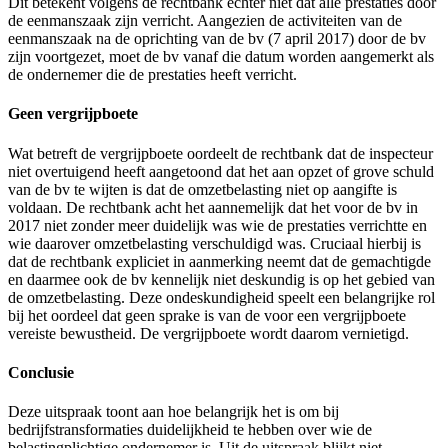
Dit betekent volgens de rechtbank echter niet dat alle prestaties door
de eenmanszaak zijn verricht. Aangezien de activiteiten van de
eenmanszaak na de oprichting van de bv (7 april 2017) door de bv
zijn voortgezet, moet de bv vanaf die datum worden aangemerkt als
de ondernemer die de prestaties heeft verricht.
Geen vergrijpboete
Wat betreft de vergrijpboete oordeelt de rechtbank dat de inspecteur
niet overtuigend heeft aangetoond dat het aan opzet of grove schuld
van de bv te wijten is dat de omzetbelasting niet op aangifte is
voldaan. De rechtbank acht het aannemelijk dat het voor de bv in
2017 niet zonder meer duidelijk was wie de prestaties verrichtte en
wie daarover omzetbelasting verschuldigd was. Cruciaal hierbij is
dat de rechtbank expliciet in aanmerking neemt dat de gemachtigde
en daarmee ook de bv kennelijk niet deskundig is op het gebied van
de omzetbelasting. Deze ondeskundigheid speelt een belangrijke rol
bij het oordeel dat geen sprake is van de voor een vergrijpboete
vereiste bewustheid. De vergrijpboete wordt daarom vernietigd.
Conclusie
Deze uitspraak toont aan hoe belangrijk het is om bij
bedrijfstransformaties duidelijkheid te hebben over wie de
belastingplichtige ondernemer is. Uit de uitspraak blijkt niet