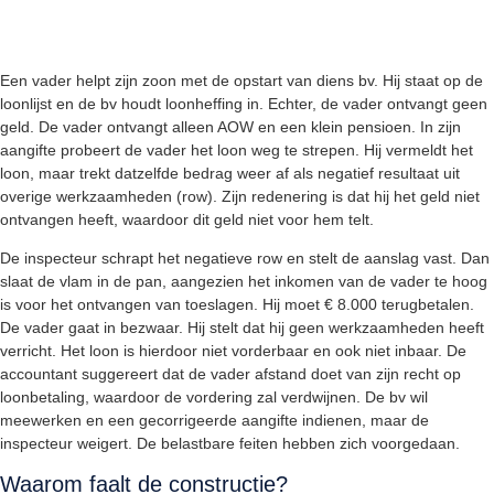
Een vader helpt zijn zoon met de opstart van diens bv. Hij staat op de
loonlijst en de bv houdt loonheffing in. Echter, de vader ontvangt geen
geld. De vader ontvangt alleen AOW en een klein pensioen. In zijn
aangifte probeert de vader het loon weg te strepen. Hij vermeldt het
loon, maar trekt datzelfde bedrag weer af als negatief resultaat uit
overige werkzaamheden (row). Zijn redenering is dat hij het geld niet
ontvangen heeft, waardoor dit geld niet voor hem telt.
De inspecteur schrapt het negatieve row en stelt de aanslag vast. Dan
slaat de vlam in de pan, aangezien het inkomen van de vader te hoog
is voor het ontvangen van toeslagen. Hij moet € 8.000 terugbetalen.
De vader gaat in bezwaar. Hij stelt dat hij geen werkzaamheden heeft
verricht. Het loon is hierdoor niet vorderbaar en ook niet inbaar. De
accountant suggereert dat de vader afstand doet van zijn recht op
loonbetaling, waardoor de vordering zal verdwijnen. De bv wil
meewerken en een gecorrigeerde aangifte indienen, maar de
inspecteur weigert. De belastbare feiten hebben zich voorgedaan.
Waarom faalt de constructie?