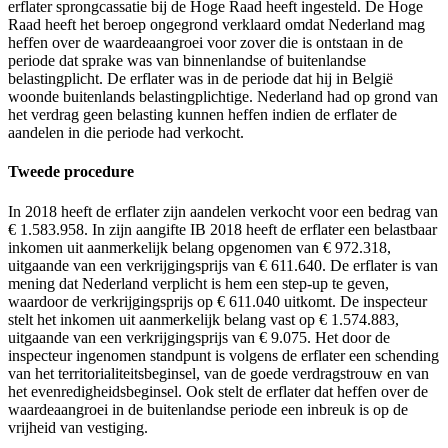
erflater sprongcassatie bij de Hoge Raad heeft ingesteld. De Hoge
Raad heeft het beroep ongegrond verklaard omdat Nederland mag
heffen over de waardeaangroei voor zover die is ontstaan in de
periode dat sprake was van binnenlandse of buitenlandse
belastingplicht. De erflater was in de periode dat hij in België
woonde buitenlands belastingplichtige. Nederland had op grond van
het verdrag geen belasting kunnen heffen indien de erflater de
aandelen in die periode had verkocht.
Tweede procedure
In 2018 heeft de erflater zijn aandelen verkocht voor een bedrag van
€ 1.583.958. In zijn aangifte IB 2018 heeft de erflater een belastbaar
inkomen uit aanmerkelijk belang opgenomen van € 972.318,
uitgaande van een verkrijgingsprijs van € 611.640. De erflater is van
mening dat Nederland verplicht is hem een step-up te geven,
waardoor de verkrijgingsprijs op € 611.040 uitkomt. De inspecteur
stelt het inkomen uit aanmerkelijk belang vast op € 1.574.883,
uitgaande van een verkrijgingsprijs van € 9.075. Het door de
inspecteur ingenomen standpunt is volgens de erflater een schending
van het territorialiteitsbeginsel, van de goede verdragstrouw en van
het evenredigheidsbeginsel. Ook stelt de erflater dat heffen over de
waardeaangroei in de buitenlandse periode een inbreuk is op de
vrijheid van vestiging.