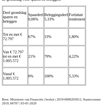
Deel grondslag
Spaardeel
Beleggingsdeel
Forfaitair
sparen en
0,06%
5,33%
rendement
beleggen
Tot en met €
67%
33%
1,80%
72.797
Van € 72.797
tot en met €
21%
79%
4,22%
1.005.572
Vanaf €
0%
100%
5,33%
1.005.572
Bron: Ministerie van Financiën | besluit | 2019-0000203012, Staatscourant
2019, 66707 | 03-01-2020