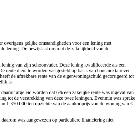
nder overigens gelijke omstandigheden voor een lening met
e lening. De bewijslast omtrent de zakelijkheid van de
lening van zijn schoonvader. Deze lening kwalificeerde als een
 rente dient te worden vastgesteld op basis van bancaire tarieven
eeft de aftrekbare rente van de eigenwoningschuld gecorrigeerd tot
ijk is.
daaruit afgeleid worden dat 6% een zakelijke rente was ingeval van
king tot de verstrekking van deze twee leningen. Evenmin was sprake
 van € 350.000 ten opzichte van de aankooprijs van de woning van €
 daarom was aangewezen op particuliere financiering niet