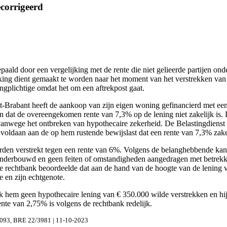
ecorrigeerd
bepaald door een vergelijking met de rente die niet gelieerde partijen o
ng dient gemaakt te worden naar het moment van het verstrekken van d
gplichtige omdat het om een aftrekpost gaat.
Brabant heeft de aankoop van zijn eigen woning gefinancierd met een 
dat de overeengekomen rente van 7,3% op de lening niet zakelijk is. De
nwege het ontbreken van hypothecaire zekerheid. De Belastingdienst h
voldaan aan de op hem rustende bewijslast dat een rente van 7,3% zakel
den verstrekt tegen een rente van 6%. Volgens de belanghebbende kan 
et onderbouwd en geen feiten of omstandigheden aangedragen met betrek
 De rechtbank beoordeelde dat aan de hand van de hoogte van de lening
 en zijn echtgenote.
k hem geen hypothecaire lening van € 350.000 wilde verstrekken en hij
ente van 2,75% is volgens de rechtbank redelijk.
093, BRE 22/3981 | 11-10-2023