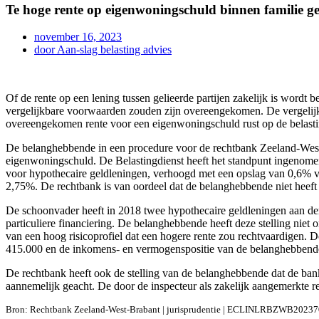
Te hoge rente op eigenwoningschuld binnen familie g
november 16, 2023
door
Aan-slag belasting advies
Of de rente op een lening tussen gelieerde partijen zakelijk is wordt 
vergelijkbare voorwaarden zouden zijn overeengekomen. De vergelijki
overeengekomen rente voor een eigenwoningschuld rust op de belastin
De belanghebbende in een procedure voor de rechtbank Zeeland-West-
eigenwoningschuld. De Belastingdienst heeft het standpunt ingenomen 
voor hypothecaire geldleningen, verhoogd met een opslag van 0,6% va
2,75%. De rechtbank is van oordeel dat de belanghebbende niet heeft 
De schoonvader heeft in 2018 twee hypothecaire geldleningen aan der
particuliere financiering. De belanghebbende heeft deze stelling ni
van een hoog risicoprofiel dat een hogere rente zou rechtvaardigen.
415.000 en de inkomens- en vermogenspositie van de belanghebbende
De rechtbank heeft ook de stelling van de belanghebbende dat de ban
aannemelijk geacht. De door de inspecteur als zakelijk aangemerkte r
Bron: Rechtbank Zeeland-West-Brabant | jurisprudentie | ECLINLRBZWB20237