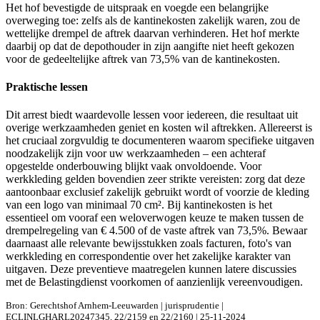
Het hof bevestigde de uitspraak en voegde een belangrijke
overweging toe: zelfs als de kantinekosten zakelijk waren, zou de
wettelijke drempel de aftrek daarvan verhinderen. Het hof merkte
daarbij op dat de depothouder in zijn aangifte niet heeft gekozen
voor de gedeeltelijke aftrek van 73,5% van de kantinekosten.
Praktische lessen
Dit arrest biedt waardevolle lessen voor iedereen, die resultaat uit
overige werkzaamheden geniet en kosten wil aftrekken. Allereerst is
het cruciaal zorgvuldig te documenteren waarom specifieke uitgaven
noodzakelijk zijn voor uw werkzaamheden – een achteraf
opgestelde onderbouwing blijkt vaak onvoldoende. Voor
werkkleding gelden bovendien zeer strikte vereisten: zorg dat deze
aantoonbaar exclusief zakelijk gebruikt wordt of voorzie de kleding
van een logo van minimaal 70 cm². Bij kantinekosten is het
essentieel om vooraf een weloverwogen keuze te maken tussen de
drempelregeling van € 4.500 of de vaste aftrek van 73,5%. Bewaar
daarnaast alle relevante bewijsstukken zoals facturen, foto's van
werkkleding en correspondentie over het zakelijke karakter van
uitgaven. Deze preventieve maatregelen kunnen latere discussies
met de Belastingdienst voorkomen of aanzienlijk vereenvoudigen.
Bron: Gerechtshof Arnhem-Leeuwarden | jurisprudentie |
ECLINLGHARL20247345, 22/2159 en 22/2160 | 25-11-2024