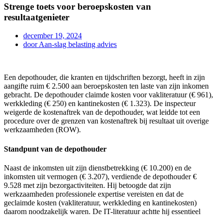
Strenge toets voor beroepskosten van
resultaatgenieter
december 19, 2024
door
Aan-slag belasting advies
Een depothouder, die kranten en tijdschriften bezorgt, heeft in zijn
aangifte ruim € 2.500 aan beroepskosten ten laste van zijn inkomen
gebracht. De depothouder claimde kosten voor vakliteratuur (€ 961),
werkkleding (€ 250) en kantinekosten (€ 1.323). De inspecteur
weigerde de kostenaftrek van de depothouder, wat leidde tot een
procedure over de grenzen van kostenaftrek bij resultaat uit overige
werkzaamheden (ROW).
Standpunt van de depothouder
Naast de inkomsten uit zijn dienstbetrekking (€ 10.200) en de
inkomsten uit vermogen (€ 3.207), verdiende de depothouder €
9.528 met zijn bezorgactiviteiten. Hij betoogde dat zijn
werkzaamheden professionele expertise vereisten en dat de
geclaimde kosten (vakliteratuur, werkkleding en kantinekosten)
daarom noodzakelijk waren. De IT-literatuur achtte hij essentieel