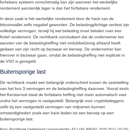
forfaitaire systeem onrechtmatig kan zijn wanneer het werkelijke
rendement aanzienlijk lager is dan het forfaitaire rendement.
In deze zaak is het werkelijke rendement door de hack van de
bitcoinwallet zelfs negatief geworden. De belastingplichtige verliest zijn
volledige vermogen, terwijl hij wel belasting moet betalen over een
fictief rendement. De rechtbank concludeert dat de ondernemer ten
aanzien van de belastingheffing niet ondubbelzinnig afstand heeft
gedaan van zijn recht op bezwaar en beroep. De ondernemer kan
hierover in bezwaar gaan, omdat de belastingheffing niet expliciet in
de VSO is geregeld.
Buitensporige last
De rechtbank maakt een belangrijk onderscheid tussen de vaststelling
van het box 3-vermogen en de belastingheffing daarover. Vooral sinds
het Kerstarrest staat de forfaitaire heffing niet meer automatisch vast
zodra het vermogen is vastgesteld. Belangrijk voor cryptobeleggers:
zelfs bij een vastgesteld vermogen van miljoenen kunnen
omstandigheden zoals een hack leiden tot een beroep op een
buitensporige last.
Bron: Rechtbank Gelderland | jurisprudentie | ECLI:NL:RBGEL:2025:3521 | 07-05-