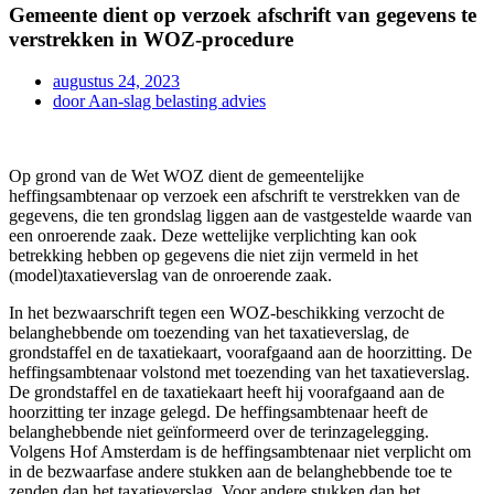
Gemeente dient op verzoek afschrift van gegevens te
verstrekken in WOZ-procedure
augustus 24, 2023
door
Aan-slag belasting advies
Op grond van de Wet WOZ dient de gemeentelijke
heffingsambtenaar op verzoek een afschrift te verstrekken van de
gegevens, die ten grondslag liggen aan de vastgestelde waarde van
een onroerende zaak. Deze wettelijke verplichting kan ook
betrekking hebben op gegevens die niet zijn vermeld in het
(model)taxatieverslag van de onroerende zaak.
In het bezwaarschrift tegen een WOZ-beschikking verzocht de
belanghebbende om toezending van het taxatieverslag, de
grondstaffel en de taxatiekaart, voorafgaand aan de hoorzitting. De
heffingsambtenaar volstond met toezending van het taxatieverslag.
De grondstaffel en de taxatiekaart heeft hij voorafgaand aan de
hoorzitting ter inzage gelegd. De heffingsambtenaar heeft de
belanghebbende niet geïnformeerd over de terinzagelegging.
Volgens Hof Amsterdam is de heffingsambtenaar niet verplicht om
in de bezwaarfase andere stukken aan de belanghebbende toe te
zenden dan het taxatieverslag. Voor andere stukken dan het