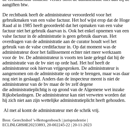
aangiften btw.
De rechtbank heeft de administrateur veroordeeld voor het
gebruikmaken van een valse factuur. Het hof wijst erop dat de Hoge
Raad al in 1985 heeft geoordeeld dat het opmaken van een valse
factuur niet het gebruik daarvan is. Ook het enkel opnemen van een
valse factuur in de administratie is geen gebruik daarvan. Het
overdragen van de administratie aan de curator houdt wel het
gebruik van de valse creditfactuur in. Op dat moment was de
administrateur door het faillissement echter niet meer werkzaam
voor de bv. De administrateur is voorts ten laste gelegd dat hij de
administratie van de bv niet op orde had. Het hof heeft de
administrateur ook hiervan vrijgesproken. De administrateur is
aangenomen om de administratie op orde te brengen, maar was daar
nog niet in geslaagd. Anders dan de inspecteur meent is niet de
administrateur van de bv maar de bv zelf degene
die administratieplichtig is op grond van de Algemene wet inzake
Rijksbelastingen. De administrateur kan niet verweten worden dat
hij zich niet aan zijn wettelijke administratieplicht heeft gehouden.
Al met al komt de administrateur met de schrik vrij.
Bron: Gerechtshof ‘s-Hertogenbosch | jurisprudentie |
ECLINLGHSHE20233893, 20-002245-22 | 20-11-2023