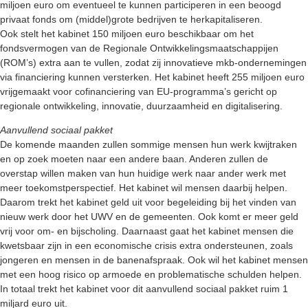
miljoen euro om eventueel te kunnen participeren in een beoogd
privaat fonds om (middel)grote bedrijven te herkapitaliseren.
Ook stelt het kabinet 150 miljoen euro beschikbaar om het
fondsvermogen van de Regionale Ontwikkelingsmaatschappijen
(ROM’s) extra aan te vullen, zodat zij innovatieve mkb-ondernemingen
via financiering kunnen versterken. Het kabinet heeft 255 miljoen euro
vrijgemaakt voor cofinanciering van EU-programma’s gericht op
regionale ontwikkeling, innovatie, duurzaamheid en digitalisering.
Aanvullend sociaal pakket
De komende maanden zullen sommige mensen hun werk kwijtraken
en op zoek moeten naar een andere baan. Anderen zullen de
overstap willen maken van hun huidige werk naar ander werk met
meer toekomstperspectief. Het kabinet wil mensen daarbij helpen.
Daarom trekt het kabinet geld uit voor begeleiding bij het vinden van
nieuw werk door het UWV en de gemeenten. Ook komt er meer geld
vrij voor om- en bijscholing. Daarnaast gaat het kabinet mensen die
kwetsbaar zijn in een economische crisis extra ondersteunen, zoals
jongeren en mensen in de banenafspraak. Ook wil het kabinet mensen
met een hoog risico op armoede en problematische schulden helpen.
In totaal trekt het kabinet voor dit aanvullend sociaal pakket ruim 1
miljard euro uit.