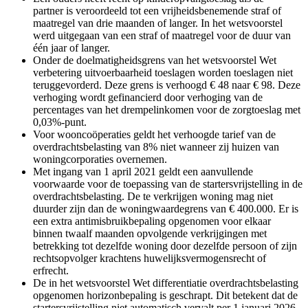
partner is veroordeeld tot een vrijheidsbenemende straf of
maatregel van drie maanden of langer. In het wetsvoorstel
werd uitgegaan van een straf of maatregel voor de duur van
één jaar of langer.
Onder de doelmatigheidsgrens van het wetsvoorstel Wet
verbetering uitvoerbaarheid toeslagen worden toeslagen niet
teruggevorderd. Deze grens is verhoogd € 48 naar € 98. Deze
verhoging wordt gefinancierd door verhoging van de
percentages van het drempelinkomen voor de zorgtoeslag met
0,03%-punt.
Voor wooncoöperaties geldt het verhoogde tarief van de
overdrachtsbelasting van 8% niet wanneer zij huizen van
woningcorporaties overnemen.
Met ingang van 1 april 2021 geldt een aanvullende
voorwaarde voor de toepassing van de startersvrijstelling in de
overdrachtsbelasting. De te verkrijgen woning mag niet
duurder zijn dan de woningwaardegrens van € 400.000. Er is
een extra antimisbruikbepaling opgenomen voor elkaar
binnen twaalf maanden opvolgende verkrijgingen met
betrekking tot dezelfde woning door dezelfde persoon of zijn
rechtsopvolger krachtens huwelijksvermogensrecht of
erfrecht.
De in het wetsvoorstel Wet differentiatie overdrachtsbelasting
opgenomen horizonbepaling is geschrapt. Dit betekent dat de
startersvrijstelling niet automatisch vervalt per 1 januari 2026.