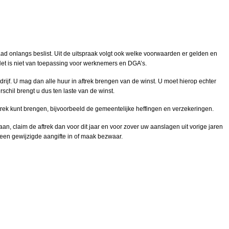
d onlangs beslist. Uit de uitspraak volgt ook welke voorwaarden er gelden en
et is niet van toepassing voor werknemers en DGA’s.
ijf. U mag dan alle huur in aftrek brengen van de winst. U moet hierop echter
hil brengt u dus ten laste van de winst.
ftrek kunt brengen, bijvoorbeeld de gemeentelijke heffingen en verzekeringen.
n, claim de aftrek dan voor dit jaar en voor zover uw aanslagen uit vorige jaren
een gewijzigde aangifte in of maak bezwaar.