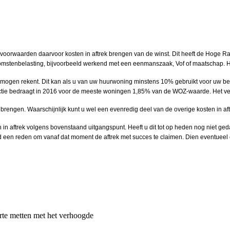
orwaarden daarvoor kosten in aftrek brengen van de winst. Dit heeft de Hoge Raa
nkomstenbelasting, bijvoorbeeld werkend met een eenmanszaak, Vof of maatschap. H
rmogen rekent. Dit kan als u van uw huurwoning minstens 10% gebruikt voor uw bedr
ie bedraagt in 2016 voor de meeste woningen 1,85% van de WOZ-waarde. Het versc
nt brengen. Waarschijnlijk kunt u wel een evenredig deel van de overige kosten in a
 aftrek volgens bovenstaand uitgangspunt. Heeft u dit tot op heden nog niet gedaa
ad een reden om vanaf dat moment de aftrek met succes te claimen. Dien eventueel 
te metten met het verhoogde