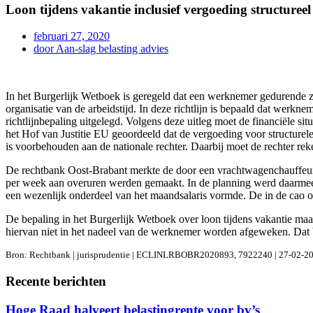
Loon tijdens vakantie inclusief vergoeding structuree
februari 27, 2020
door
Aan-slag belasting advies
In het Burgerlijk Wetboek is geregeld dat een werknemer gedurende zij
organisatie van de arbeidstijd. In deze richtlijn is bepaald dat werkn
richtlijnbepaling uitgelegd. Volgens deze uitleg moet de financiële situ
het Hof van Justitie EU geoordeeld dat de vergoeding voor structurel
is voorbehouden aan de nationale rechter. Daarbij moet de rechter rek
De rechtbank Oost-Brabant merkte de door een vrachtwagenchauffeur 
per week aan overuren werden gemaakt. In de planning werd daarmee, 
een wezenlijk onderdeel van het maandsalaris vormde. De in de cao 
De bepaling in het Burgerlijk Wetboek over loon tijdens vakantie ma
hiervan niet in het nadeel van de werknemer worden afgeweken. Dat 
Bron: Rechtbank | jurisprudentie | ECLINLRBOBR2020893, 7922240 | 27-02-2
Recente berichten
Hoge Raad halveert belastingrente voor bv’s