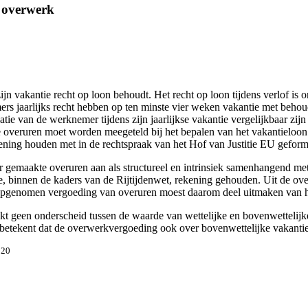
l overwerk
n vakantie recht op loon behoudt. Het recht op loon tijdens verlof is 
emers jaarlijks recht hebben op ten minste vier weken vakantie met behou
atie van de werknemer tijdens zijn jaarlijkse vakantie vergelijkbaar zijn m
e overuren moet worden meegeteld bij het bepalen van het vakantieloon
ening houden met in de rechtspraak van het Hof van Justitie EU geformul
gemaakte overuren aan als structureel en intrinsiek samenhangend met 
binnen de kaders van de Rijtijdenwet, rekening gehouden. Uit de overg
opgenomen vergoeding van overuren moest daarom deel uitmaken van het
akt geen onderscheid tussen de waarde van wettelijke en bovenwetteli
betekent dat de overwerkvergoeding ook over bovenwettelijke vakantie
020