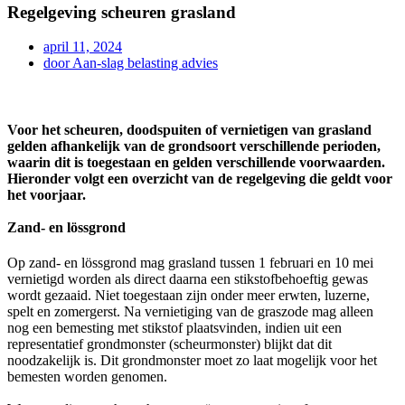
Regelgeving scheuren grasland
april 11, 2024
door
Aan-slag belasting advies
Voor het scheuren, doodspuiten of vernietigen van grasland
gelden afhankelijk van de grondsoort verschillende perioden,
waarin dit is toegestaan en gelden verschillende voorwaarden.
Hieronder volgt een overzicht van de regelgeving die geldt voor
het voorjaar.
Zand- en lössgrond
Op zand- en lössgrond mag grasland tussen 1 februari en 10 mei
vernietigd worden als direct daarna een stikstofbehoeftig gewas
wordt gezaaid. Niet toegestaan zijn onder meer erwten, luzerne,
spelt en zomergerst. Na vernietiging van de graszode mag alleen
nog een bemesting met stikstof plaatsvinden, indien uit een
representatief grondmonster (scheurmonster) blijkt dat dit
noodzakelijk is. Dit grondmonster moet zo laat mogelijk voor het
bemesten worden genomen.