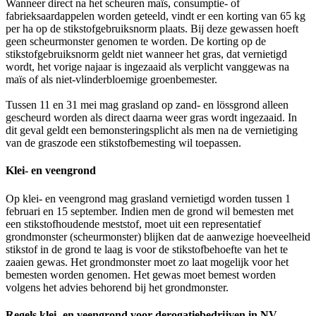
Wanneer direct na het scheuren maïs, consumptie- of
fabrieksaardappelen worden geteeld, vindt er een korting van 65 kg
per ha op de stikstofgebruiksnorm plaats. Bij deze gewassen hoeft
geen scheurmonster genomen te worden. De korting op de
stikstofgebruiksnorm geldt niet wanneer het gras, dat vernietigd
wordt, het vorige najaar is ingezaaid als verplicht vanggewas na
maïs of als niet-vlinderbloemige groenbemester.
Tussen 11 en 31 mei mag grasland op zand- en lössgrond alleen
gescheurd worden als direct daarna weer gras wordt ingezaaid. In
dit geval geldt een bemonsteringsplicht als men na de vernietiging
van de graszode een stikstofbemesting wil toepassen.
Klei- en veengrond
Op klei- en veengrond mag grasland vernietigd worden tussen 1
februari en 15 september. Indien men de grond wil bemesten met
een stikstofhoudende meststof, moet uit een representatief
grondmonster (scheurmonster) blijken dat de aanwezige hoeveelheid
stikstof in de grond te laag is voor de stikstofbehoefte van het te
zaaien gewas. Het grondmonster moet zo laat mogelijk voor het
bemesten worden genomen. Het gewas moet bemest worden
volgens het advies behorend bij het grondmonster.
Regels klei- en veengrond voor derogatiebedrijven in NV-