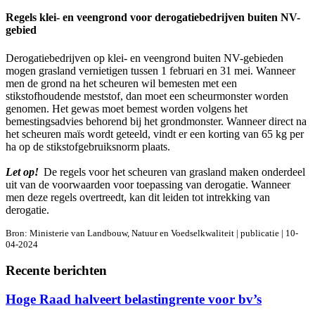
Regels klei- en veengrond voor derogatiebedrijven buiten NV-
gebied
Derogatiebedrijven op klei- en veengrond buiten NV-gebieden
mogen grasland vernietigen tussen 1 februari en 31 mei. Wanneer
men de grond na het scheuren wil bemesten met een
stikstofhoudende meststof, dan moet een scheurmonster worden
genomen. Het gewas moet bemest worden volgens het
bemestingsadvies behorend bij het grondmonster. Wanneer direct na
het scheuren maïs wordt geteeld, vindt er een korting van 65 kg per
ha op de stikstofgebruiksnorm plaats.
Let op!
De regels voor het scheuren van grasland maken onderdeel
uit van de voorwaarden voor toepassing van derogatie. Wanneer
men deze regels overtreedt, kan dit leiden tot intrekking van
derogatie.
Bron: Ministerie van Landbouw, Natuur en Voedselkwaliteit | publicatie | 10-
04-2024
Recente berichten
Hoge Raad halveert belastingrente voor bv’s