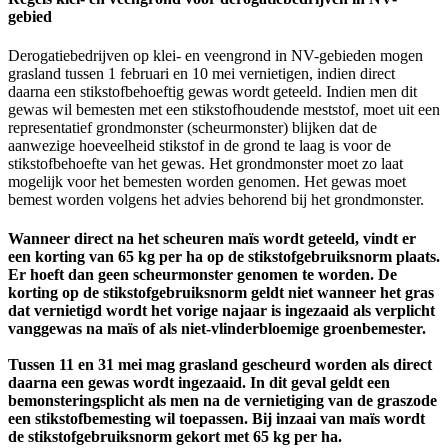
gebied
Derogatiebedrijven op klei- en veengrond in NV-gebieden mogen
grasland tussen 1 februari en 10 mei vernietigen, indien direct
daarna een stikstofbehoeftig gewas wordt geteeld. Indien men dit
gewas wil bemesten met een stikstofhoudende meststof, moet uit een
representatief grondmonster (scheurmonster) blijken dat de
aanwezige hoeveelheid stikstof in de grond te laag is voor de
stikstofbehoefte van het gewas. Het grondmonster moet zo laat
mogelijk voor het bemesten worden genomen. Het gewas moet
bemest worden volgens het advies behorend bij het grondmonster.
Wanneer direct na het scheuren maïs wordt geteeld, vindt er
een korting van 65 kg per ha op de stikstofgebruiksnorm plaats.
Er hoeft dan geen scheurmonster genomen te worden. De
korting op de stikstofgebruiksnorm geldt niet wanneer het gras
dat vernietigd wordt het vorige najaar is ingezaaid als verplicht
vanggewas na maïs of als niet-vlinderbloemige groenbemester.
Tussen 11 en 31 mei mag grasland gescheurd worden als direct
daarna een gewas wordt ingezaaid. In dit geval geldt een
bemonsteringsplicht als men na de vernietiging van de graszode
een stikstofbemesting wil toepassen. Bij inzaai van maïs wordt
de stikstofgebruiksnorm gekort met 65 kg per ha.