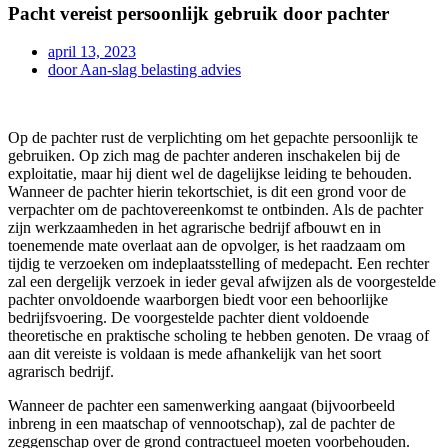
Pacht vereist persoonlijk gebruik door pachter
april 13, 2023
door
Aan-slag belasting advies
Op de pachter rust de verplichting om het gepachte persoonlijk te
gebruiken. Op zich mag de pachter anderen inschakelen bij de
exploitatie, maar hij dient wel de dagelijkse leiding te behouden.
Wanneer de pachter hierin tekortschiet, is dit een grond voor de
verpachter om de pachtovereenkomst te ontbinden. Als de pachter
zijn werkzaamheden in het agrarische bedrijf afbouwt en in
toenemende mate overlaat aan de opvolger, is het raadzaam om
tijdig te verzoeken om indeplaatsstelling of medepacht. Een rechter
zal een dergelijk verzoek in ieder geval afwijzen als de voorgestelde
pachter onvoldoende waarborgen biedt voor een behoorlijke
bedrijfsvoering. De voorgestelde pachter dient voldoende
theoretische en praktische scholing te hebben genoten. De vraag of
aan dit vereiste is voldaan is mede afhankelijk van het soort
agrarisch bedrijf.
Wanneer de pachter een samenwerking aangaat (bijvoorbeeld
inbreng in een maatschap of vennootschap), zal de pachter de
zeggenschap over de grond contractueel moeten voorbehouden.