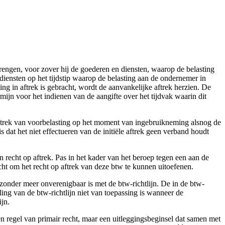
rengen, voor zover hij de goederen en diensten, waarop de belasting
diensten op het tijdstip waarop de belasting aan de ondernemer in
ing in aftrek is gebracht, wordt de aanvankelijke aftrek herzien. De
rmijn voor het indienen van de aangifte over het tijdvak waarin dit
ftrek van voorbelasting op het moment van ingebruikneming alsnog de
at het niet effectueren van de initiële aftrek geen verband houdt
recht op aftrek. Pas in het kader van het beroep tegen een aan de
t om het recht op aftrek van deze btw te kunnen uitoefenen.
 zonder meer onverenigbaar is met de btw-richtlijn. De in de btw-
ling van de btw-richtlijn niet van toepassing is wanneer de
ijn.
geen regel van primair recht, maar een uitleggingsbeginsel dat samen met