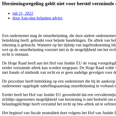
Herzieningsregeling geldt niet voor herstel verzuimde 
juli 21, 2022
door
Aan-slag belasting advies
Een ondernemer mag de omzetbelasting, die door andere ondernemers aa
betrekking heeft, gebruikt voor belaste handelingen. De aftrek van b
rekening is gebracht. Wanneer op het tijdstip van ingebruikneming blij
wet op de omzetbelasting voorziet niet in de mogelijkheid om het recht
recht is ontstaan.
De Hoge Raad heeft aan het Hof van Justitie EU de vraag voorgelegd
eerder verzuimde aftrek kan worden toegepast. De Hoge Raad wilde ver
met fraude of misbruik van recht en er geen nadelige gevolgen voor de 
De procedure heeft betrekking op een ondernemer die bij de aankoop v
ondernemer opgelegde naheffingsaanslag omzetbelasting in verband me
Eerder heeft het Hof van Justitie EU geoordeeld dat een vervaltermijn
richtlijn opgenomen mogelijkheid van herziening is niet bedoeld om een
belastingplichtige heeft verzuimd het recht op btw-aftrek uit te oefene
Het beginsel van fiscale neutraliteit doet volgens het Hof van Justitie