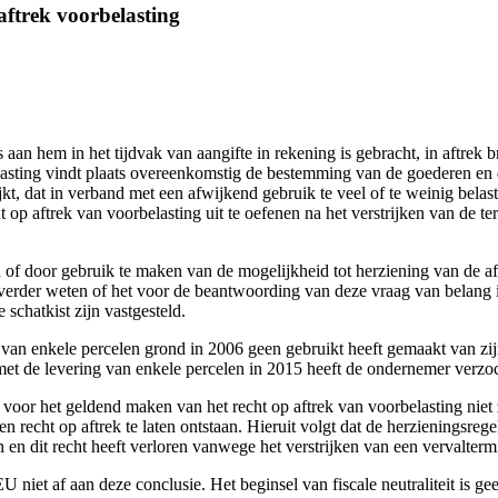
aftrek voorbelasting
n hem in het tijdvak van aangifte in rekening is gebracht, in aftrek b
elasting vindt plaats overeenkomstig de bestemming van de goederen en 
kt, dat in verband met een afwijkend gebruik te veel of te weinig belast
 op aftrek van voorbelasting uit te oefenen na het verstrijken van de te
 of door gebruik te maken van de mogelijkheid tot herziening van de a
der weten of het voor de beantwoording van deze vraag van belang is d
schatkist zijn vastgesteld.
an enkele percelen grond in 2006 geen gebruikt heeft gemaakt van zijn 
t de levering van enkele percelen in 2015 heeft de ondernemer verzoch
 voor het geldend maken van het recht op aftrek van voorbelasting niet
 recht op aftrek te laten ontstaan. Hieruit volgt dat de herzieningsrege
n en dit recht heeft verloren vanwege het verstrijken van een vervalterm
 EU niet af aan deze conclusie. Het beginsel van fiscale neutraliteit is 