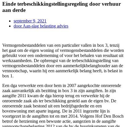
Einde terbeschikkingstellingsregeling door verhuur
aan derde
september 9, 2021
door
Aan-slag belasting advies
Vermogensbestanddelen van een particulier vallen in box 3, tenzij
het gaat om de eigen woning of vermogensbestanddelen die worden
gebruikt voor een onderneming of voor het behalen van resultaat uit
werkzaamheden. De opbrengst van de terbeschikkingstelling van
vermogensbestanddelen door een aanmerkelijkbelanghouder aan de
vennootschap, waarin hij een aanmerkelijk belang heeft, is belast in
box 1.
Een dga verwerkte een door hem in 2007 aangekochte onroerende
zaak aanvankelijk als bezitting in box 3 in zijn aangiften. In zijn
aangifte 2011 kwam de dga hierop terug en verwerkte hij de
onroerende zaak als ter beschikking gesteld aan de eigen bv. De
onroerende zaak bestond uit een bedrijfsgedeelte en een
bovenwoning met aparte ingang. De in 2011 ingezette lijn is
voortgezet in de aangiften tot en met 2014. Volgens Hof Den Bosch
betrof de herziening een bewuste actie, aangezien in de aangifte
vennootschapsbelasting 2012 van de bv de huurinkomsten van de